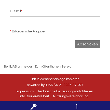
E-Mail
*
*
Erforderliche Angabe
Abschicken
Bei ILIAS anmelden
Zum öffentlichen Bereich
Link in Zwischenablage kopieren
powered by ILIAS (v9.21 2026-07-07)
Impressum
Technische Betreuung kontaktieren
Info Barrierefreiheit
Nutzungsvereinbarung