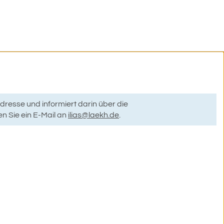
dresse und informiert darin über die
en Sie ein E-Mail an
ilias@laekh.de
.