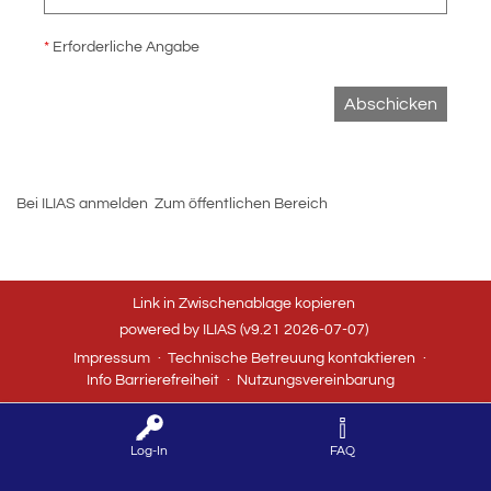
*
Erforderliche Angabe
Abschicken
Bei ILIAS anmelden
Zum öffentlichen Bereich
Link in Zwischenablage kopieren
powered by ILIAS (v9.21 2026-07-07)
Impressum
Technische Betreuung kontaktieren
Info Barrierefreiheit
Nutzungsvereinbarung
Log-In
FAQ