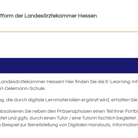
ttform der Landesärztekammer Hessen
 Landesärztekammer Hessen! Hier finden Sie die E-Learning-Inh
Carl-Oelemann-Schule.
g, die durch digitale Lernmaterialien ergänzt wird, erhalten Si
bsolvieren Sie neben den Präsenzphasen einen Teil Ihrer Fortbi
et und ggfs. durch einen Tutor / eine Tutorin fachlich begleit
eispiel zur Bereitstellung von Digitalen Handouts, Informatio